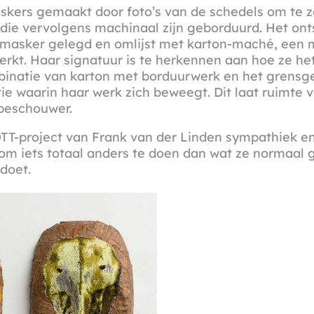
skers gemaakt door foto’s van de schedels om te z
die vervolgens machinaal zijn geborduurd. Het on
 masker gelegd en omlijst met karton-maché, een 
rkt. Haar signatuur is te herkennen aan hoe ze het
inatie van karton met borduurwerk en het grensg
tie waarin haar werk zich beweegt. Dit laat ruimte v
beschouwer.
TT-project van Frank van der Linden sympathiek en 
m iets totaal anders te doen dan wat ze normaal 
doet.