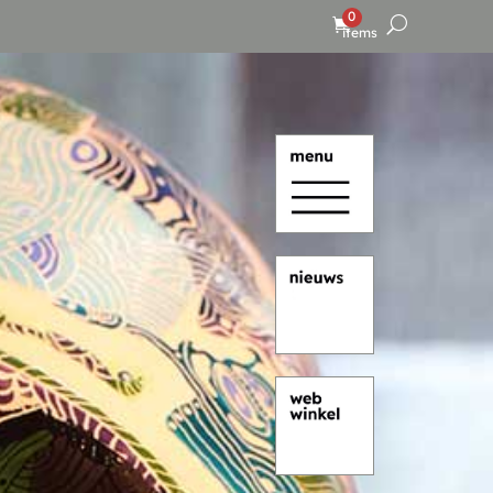
0
items