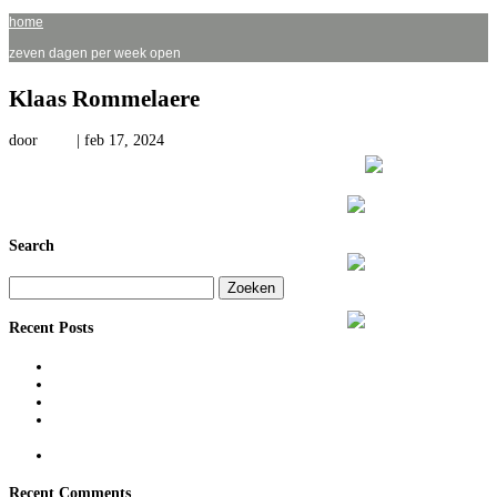
home
zeven dagen per week open
Klaas Rommelaere
door
Kees
|
feb 17, 2024
Search
Zoeken
naar:
Recent Posts
Samen kunst kijken
Kees Verwey – Een leven lang schilder
Rondleidingen in het museum
Kinderworkshop in de zomervakantie: Maak je eigen mini-
natuurwereld!
Fietstocht: Koloniale sporen in de tuin
Recent Comments