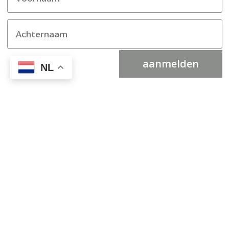
aanmelden
NL
Ja, ik volg jullie via social
media