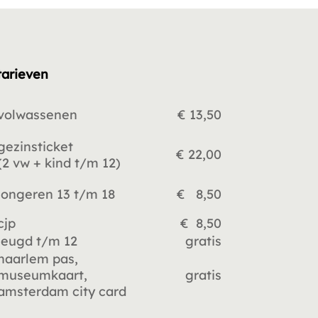
tarieven
volwassenen
€ 13,50
gezinsticket
€ 22,00
(2 vw +
kind t/m 12)
jongeren 13 t/m 18
€ 8,50
cjp
€ 8,50
jeugd t/m 12
gratis
haarlem pas,
museumkaart,
gratis
amsterdam city card