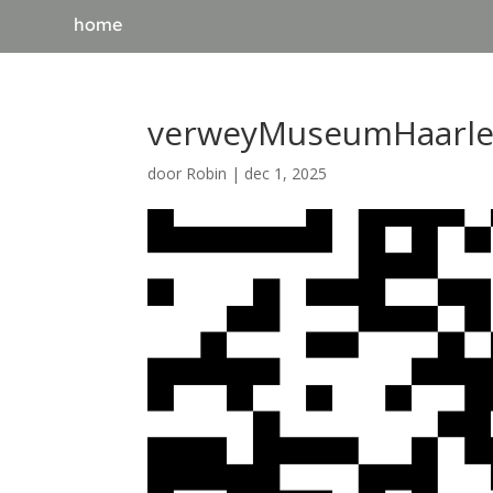
home
verweyMuseumHaarlem
door
Robin
|
dec 1, 2025