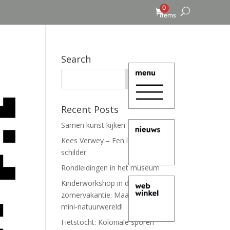
0
items
Search
Recent Posts
Samen kunst kijken
Kees Verwey – Een leven lang
schilder
Rondleidingen in het museum
Kinderworkshop in de
zomervakantie: Maak je eigen
mini-natuurwereld!
Fietstocht: Koloniale sporen