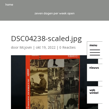
home
zeven dagen per week open
DSC04238-scaled.jpg
door
Mcjovin
|
okt 19, 2022
|
0 Reacties