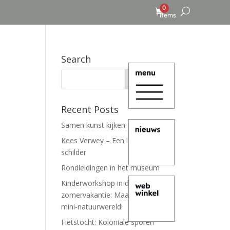
0
items
Search
Recent Posts
Samen kunst kijken
Kees Verwey – Een leven lang
schilder
Rondleidingen in het museum
Kinderworkshop in de
zomervakantie: Maak je eigen
mini-natuurwereld!
Fietstocht: Koloniale sporen