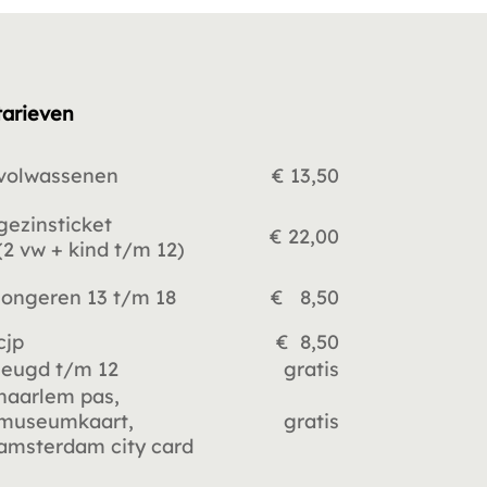
tarieven
volwassenen
€ 13,50
gezinsticket
€ 22,00
(2 vw +
kind t/m 12)
jongeren 13 t/m 18
€ 8,50
cjp
€ 8,50
jeugd t/m 12
gratis
haarlem pas,
museumkaart,
gratis
amsterdam city card